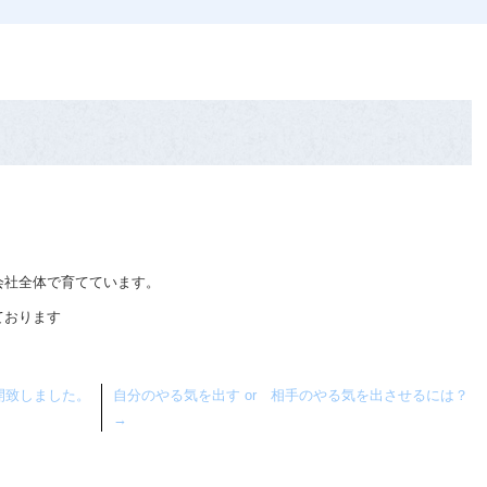
。
会社全体で育てています。
ております
開致しました。
自分のやる気を出す or 相手のやる気を出させるには？
→