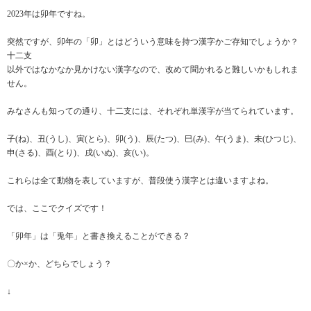
2023年は卯年ですね。
突然ですが、卯年の「卯」とはどういう意味を持つ漢字かご存知でしょうか？
十二支
以外ではなかなか見かけない漢字なので、改めて聞かれると難しいかもしれま
せん。
みなさんも知っての通り、十二支には、それぞれ単漢字が当てられています。
子(ね)、丑(うし)、寅(とら)、卯(う)、辰(たつ)、巳(み)、午(うま)、未(ひつじ)、
申(さる)、酉(とり)、戌(いぬ)、亥(い)。
これらは全て動物を表していますが、普段使う漢字とは違いますよね。
では、ここでクイズです！
「卯年」は「兎年」と書き換えることができる？
〇か×か、どちらでしょう？
↓