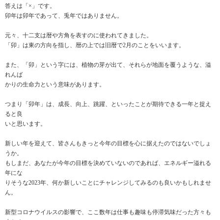
答えは「×」です。
卯年は卯年であって、兎年ではありません。
元々、十二支は暦や方角を表すのに使われてきました。
「卯」は東の方向を指し、暦の上では旧暦で2月のことをいいます。
また、「卯」という字には、植物の芽が出て、それらが地面を覆うような、溢
れんば
かりの生命力という意味があります。
つまり「卯年」は、成長、向上、跳躍、といったことが期待できる一年と捉え
ると良
いと思います。
新しい年を迎えて、皆さんもきっと今年の目標を心に据えたのではないでしょ
うか。
もしまだ、あなたが今年の目標を決めていないのであれば、エネルギー溢れる
年にな
りそうな2023年、何か新しいことにチャレンジしてみるのも良いかもしれませ
ん。
新型コロナウイルスの影響で、ここ数年は仕事も趣味も停滞気味だった方々も