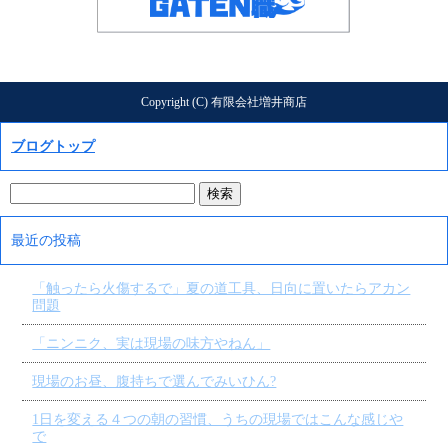
Copyright (C) 有限会社増井商店
ブログトップ
最近の投稿
「触ったら火傷するで」夏の道工具、日向に置いたらアカン
問題
「ニンニク、実は現場の味方やねん」
現場のお昼、腹持ちで選んでみいひん?
1日を変える４つの朝の習慣、うちの現場ではこんな感じや
で