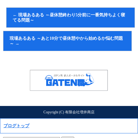
←
現場あるある ～昼休憩終わり5分前に一番気持ちよく寝
てる問題～
現場あるある ～あと10分で昼休憩やから始めるか悩む問題
～
→
Copyright (C) 有限会社増井商店
ブログトップ