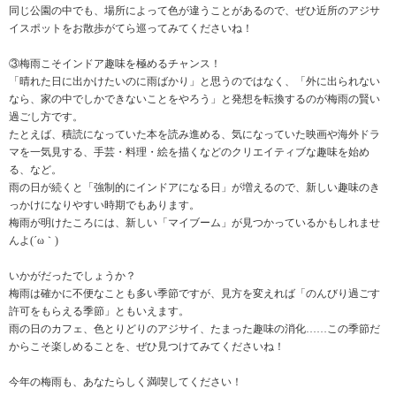
同じ公園の中でも、場所によって色が違うことがあるので、ぜひ近所のアジサ
イスポットをお散歩がてら巡ってみてくださいね！
③梅雨こそインドア趣味を極めるチャンス！
「晴れた日に出かけたいのに雨ばかり」と思うのではなく、「外に出られない
なら、家の中でしかできないことをやろう」と発想を転換するのが梅雨の賢い
過ごし方です。
たとえば、積読になっていた本を読み進める、気になっていた映画や海外ドラ
マを一気見する、手芸・料理・絵を描くなどのクリエイティブな趣味を始め
る、など。
雨の日が続くと「強制的にインドアになる日」が増えるので、新しい趣味のき
っかけになりやすい時期でもあります。
梅雨が明けたころには、新しい「マイブーム」が見つかっているかもしれませ
んよ(´ω｀)
いかがだったでしょうか？
梅雨は確かに不便なことも多い季節ですが、見方を変えれば「のんびり過ごす
許可をもらえる季節」ともいえます。
雨の日のカフェ、色とりどりのアジサイ、たまった趣味の消化……この季節だ
からこそ楽しめることを、ぜひ見つけてみてくださいね！
今年の梅雨も、あなたらしく満喫してください！