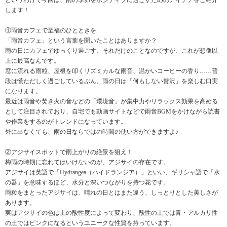
というわけで今回は、雨の季節をポジティブに過ごすためのアイデアをご紹介
します！
①雨音カフェで至福のひとときを
「雨音カフェ」という言葉を聞いたことはありますか？
雨の日にカフェでゆっくり過ごす、それだけのことなのですが、これが想像以
上に最高なんです。
窓に流れる雨粒、屋根を叩くリズミカルな雨音、温かいコーヒーの香り……普
段は慌ただしく過ごしているぶん、雨の日は「何もしない贅沢」を楽しむ口実
になります。
最近は雨音や焚き火の音などの「環境音」が集中力やリラックス効果を高める
として注目されており、自宅でも動画サイトなどで雨音BGMをかけながら読書
や作業をするのがトレンドになっています。
外に出なくても、雨の日ならではの時間の使い方ができますよ♪
②アジサイスポットで雨上がりの絶景を狙え！
梅雨の時期に忘れてはいけないのが、アジサイの存在です。
アジサイは英語で「Hydrangea（ハイドランジア）」といい、ギリシャ語で「水
の器」を意味するほど、水分と深いつながりを持つ花です。
雨粒をまとったアジサイは、晴れの日とはまた違う、しっとりとした美しさが
あります。
実はアジサイの色は土の酸性度によって変わり、酸性の土では青・アルカリ性
の土ではピンクになるというユニークな性質を持っています。