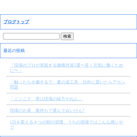
ブログトップ
最近の投稿
「現場のプロが実践する腰痛対策5選〜長く元気に働くため
に〜」
「触ったら火傷するで」夏の道工具、日向に置いたらアカン
問題
「ニンニク、実は現場の味方やねん」
現場のお昼、腹持ちで選んでみいひん?
1日を変える４つの朝の習慣、うちの現場ではこんな感じや
で